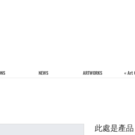
ONS
NEWS
ARTWORKS
« Art
此處是產品