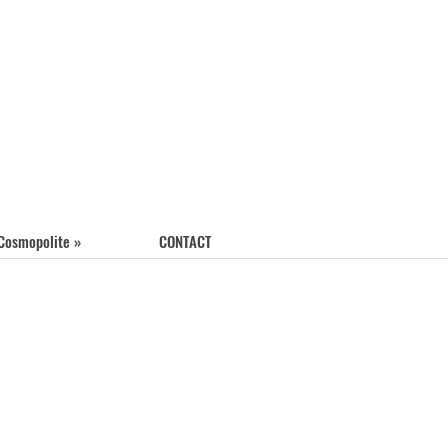
 Cosmopolite »
CONTACT