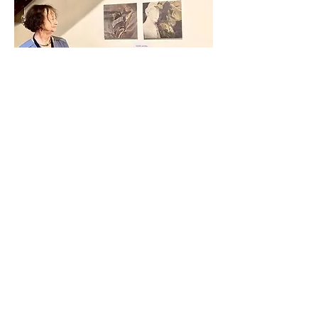
张鸿然（Hongran ZHANG）Trace 获得
银奖
张鸿然（Hongran ZHANG）老师作品
《痕》整个画面看似抽象，但实际上是
具象的。绿色码、黄色码、红色码代表
着新冠疫情在中国流行时每位国人都有
的健康码。在疫情横行的三年里，每种
色彩的转换都是很多人欣喜、惊吓、恐
惧、绝望的痛苦经历，无法用语言形
容。而灰色码则代表着艺术家对所有在
新冠疫情中与病毒做抗争而失去生命的