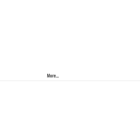
More...