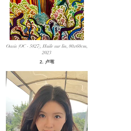
Oasis (OC - 5827), Huile sur lin, 80x60cm,
2023
2. 卢苇