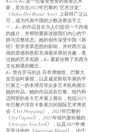
Kacey Ko 是一位备受赞誉的香港艺术
家，首次在2022年巴黎的“艺术沙龙”
（Salon Des Beaux Arts）上获得广泛认
可，成为代表中国的少数决赛选手之
一。Ko 的作品旨在为人们提供一个内省
的媒介，并帮助重新连接我们内心的宁
静与完整状态。她的创作深受中国《易
经》哲学变革思想的影响，并对西方油
画的质感和色彩充满着浓厚的兴趣，透
过她的艺术实践，Ko 重新诠释了东西方
文化相遇的概念。
Ko 曾在罗马的达·芬奇博物馆、巴黎大
皇宫临时展馆，以及威尼斯双年展的平
行展之一的本博宫等众多艺术机构展出
她的作品。她的作品还在巴黎、纽约和
迈阿密的各大艺术展上展出，包括2023
年巴黎卢浮宫卡鲁塞尔的国际艺术博览
会《Art Shopping》、2023年巴黎的
《Art Capital》、2023年纽约曼哈顿的
《Artexpo New York》，以及2023年佛
罗里达州的《Spectrum Miami》。由于