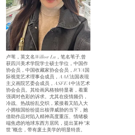
卢苇，英文名Willow Lu，笔名苇子,曾
获四川美术学院学士硕士学位，中国作
协会员，中国收藏家协会会员，ICVA国
际视觉艺术理事会成员，AAE法国表现
主义画院艺委会成员，ASFEA中法艺术
协会会员。其绘画风格独特显著，着重
强调对色彩的诉求。尤其在疫情频仍，
冷战、热战纷乱交织，紧接着又陷入大
小拥核国纷纷提出核弹威胁的当下，她
借助作品对陷入精神高度重压、情绪极
端焦虑的地球东西方居民，提出某种“末
世”概念，带有废土美学的明显特质。